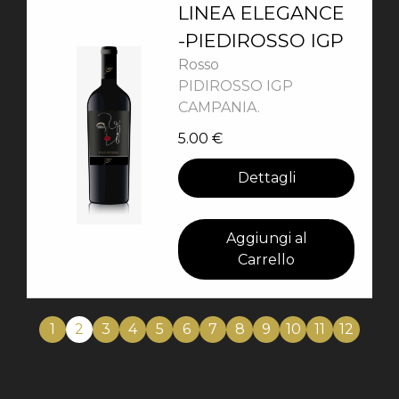
LINEA ELEGANCE
-PIEDIROSSO IGP
Rosso
PIDIROSSO IGP
CAMPANIA.
5.00
€
Dettagli
Aggiungi al
Carrello
1
2
3
4
5
6
7
8
9
10
11
12