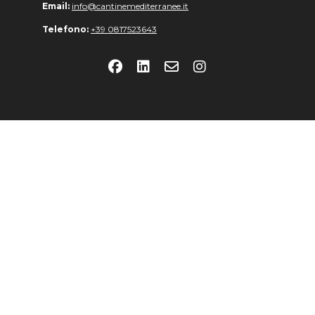
Email:
info@cantinemediterranee.it
Telefono:
+39 0817523643